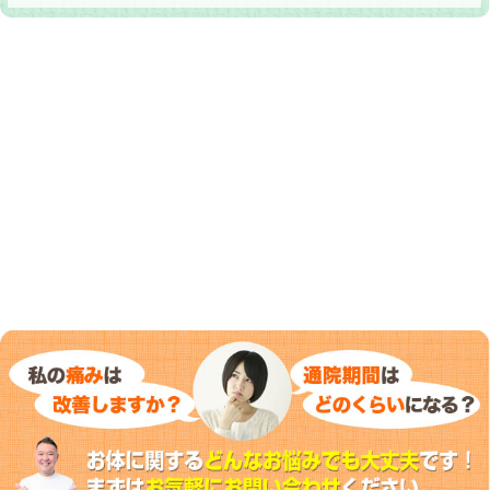
当院へのアクセス情報
所在地
〒675-0065 兵庫県加古川市加古川町
・寺家町パーキング（水野医院前）・
ヤシキ南側）・平成パーキング（ヤマ
駐車場
※1時間分の駐車料金は加古川市 くす
1時間超過分は患者さまのご負担と
電話番号
079-426-2335
お電話・ラインでのご予約が可能です
予約
※交通事故の治療は、夜21時まで受