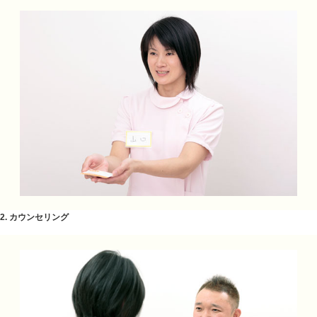
暑い日が続ますが体調に気をつけてください。エアコン
います。骨盤ダイエットをして、体を元気にして行きま
随時開催中です。
«
くすだ整骨院の骨盤矯正、産後骨盤
くすだ整骨
矯正
当院の施術の流れ
1. 受付～問診