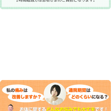
当院へのアクセス情報
所在地
〒675-0065 兵庫県加古川市加古川町
・寺家町パーキング（水野医院前）・
ヤシキ南側）・平成パーキング（ヤマ
駐車場
※1時間分の駐車料金は加古川市 くす
1時間超過分は患者さまのご負担と
電話番号
079-426-2335
お電話・ラインでのご予約が可能です
予約