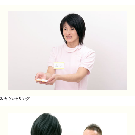
頭痛、肩こりにはくすだ整骨院の猫背矯正をしていきま
前に出てストレートネックになる事が多いです。痛み止
根本治療をしていきましょう。
«
くすだ整骨院の猫背矯正、産後骨盤
加古川市、
矯正、骨盤矯正で体のゆがみをとりま
しょう！
当院の施術の流れ
1. 受付～問診