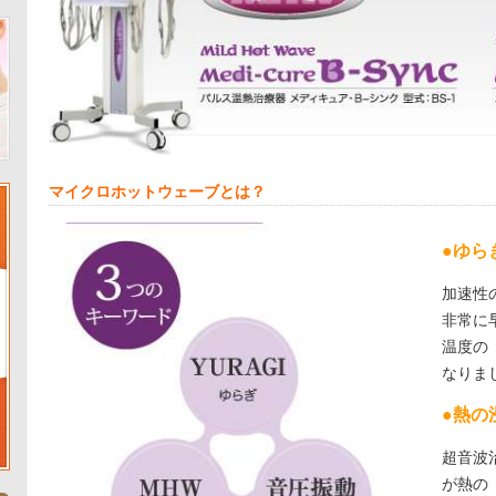
マイクロホットウェーブとは？
●ゆら
加速性
非常に
温度の
なりま
●熱の
超音波
が熱の