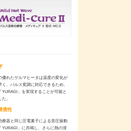
ぎ
の優れたゲルマヒータは温度の変化が
早く、パルス変調に対応できるため、
「YURAGI」を実現することが可能と
した。
浸透性
治療器と同じ圧電素子による音圧振動
「YURAGI」に共鳴し、さらに熱の浸