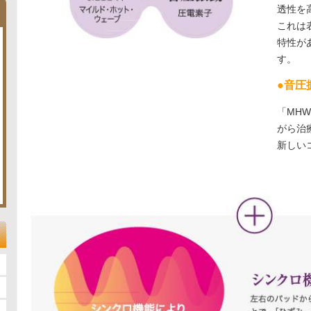
透性を
これは
特性が
す。
●音圧
「MH
がら治
新しい