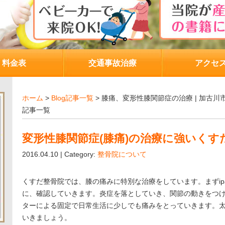
料金表
交通事故治療
アクセ
ホーム
>
Blog記事一覧
> 膝痛、変形性膝関節症の治療 | 加古
記事一覧
変形性膝関節症(膝痛)の治療に強いくす
2016.04.10 | Category:
整骨院について
くすだ整骨院では、膝の痛みに特別な治療をしています。まずip
に、確認していきます。炎症を落としていき、関節の動きをつ
ターによる固定で日常生活に少しでも痛みをとっていきます。
いきましょう。